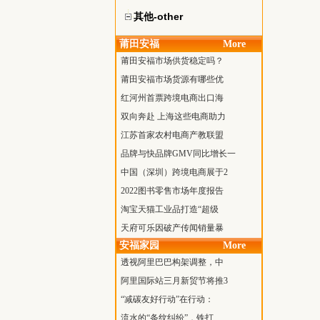
其他-other
莆田安福
More
莆田安福市场供货稳定吗？
莆田安福市场货源有哪些优
红河州首票跨境电商出口海
双向奔赴 上海这些电商助力
江苏首家农村电商产教联盟
品牌与快品牌GMV同比增长一
中国（深圳）跨境电商展于2
2022图书零售市场年度报告
淘宝天猫工业品打造“超级
天府可乐因破产传闻销量暴
安福家园
More
透视阿里巴巴构架调整，中
阿里国际站三月新贸节将推3
“减碳友好行动”在行动：
流水的“条纹纠纷”，铁打