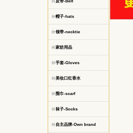
皮带-Belt
帽子-hats
领带-necktie
家纺用品
手套-Gloves
美妆口红香水
围巾-scarf
袜子-Socks
自主品牌-Own brand