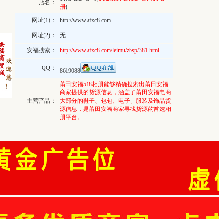
店名：
册
)
网址(1)：
http://www.afxc8.com
网址(2)：
无
安福搜索：
http://www.afxc8.com/leimu/zbsp/381.html
QQ：
8619088
莆田安福518相册能够精确搜索出莆田安福
商家提供的货源信息，涵盖了莆田安福电商
主营产品：
大部分的鞋子、包包、电子、服装及饰品货
源信息，是莆田安福商家寻找货源的首选相
册平台。