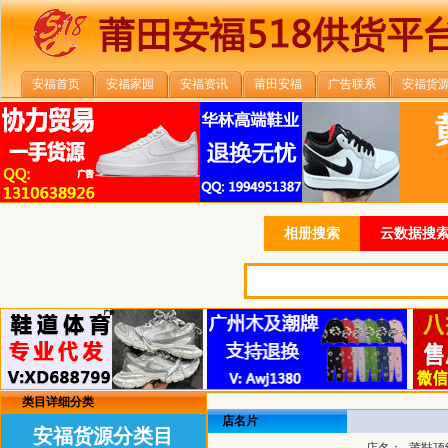
安福首页
安福家园
安福资讯
莆田安福
广告联系
安福货
相册搜索
云数据搜索
类目详细分类
店名片
安福货源分类目