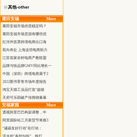
其他-other
莆田安福
More
莆田安福市场供货稳定吗？
莆田安福市场货源有哪些优
红河州首票跨境电商出口海
双向奔赴 上海这些电商助力
江苏首家农村电商产教联盟
品牌与快品牌GMV同比增长一
中国（深圳）跨境电商展于2
2022图书零售市场年度报告
淘宝天猫工业品打造“超级
天府可乐因破产传闻销量暴
安福家园
More
透视阿里巴巴构架调整，中
阿里国际站三月新贸节将推3
“减碳友好行动”在行动：
流水的“条纹纠纷”，铁打