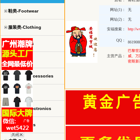
店名：
莆鞋顶
网址(1)：
无
鞋类-Footwear
网址(2)：
无
服装类-Clothing
安福搜索：
http://
QQ：
861908
球衣-jerseys
巴黎世
主营产品：
威、万
手表-watch
密斯新
珠宝饰品-Accessories
包包-bags
电子产品-Electronics
眼镜-Glasses