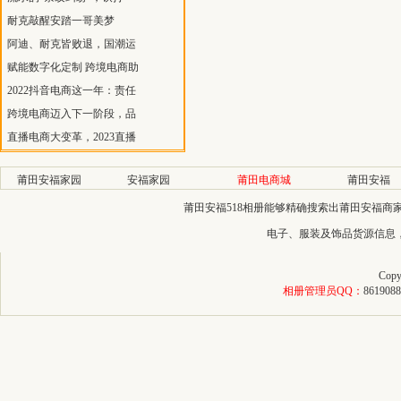
耐克敲醒安踏一哥美梦
阿迪、耐克皆败退，国潮运
赋能数字化定制 跨境电商助
2022抖音电商这一年：责任
跨境电商迈入下一阶段，品
直播电商大变革，2023直播
莆田安福家园
安福家园
莆田电商城
莆田安福
莆田安福518相册能够精确搜索出莆田安福
电子、服装及饰品货源信息
Copy
相册管理员QQ：
8619088