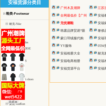
安福货源分类目
广州木及潮牌
江苏
鞋类-Footwear
全网最低价【广州
安福
本地档口】
无忧潮鞋
安福
耐克-Nike
乔丹-Jordan
韩露品牌贸易*眼
奢侈
镜包包服饰香水
椰子yeezy
蒙口羽绒服代购
安福
阿迪达斯 adidas
YY服饰
059
匡威 CONVERSE
安福相册大全
耐克
彪马 PUMA
亚瑟士 ASICS
安福电商相册
安福
万斯 Vans
安福货源平台
安福
空军1号鞋
童鞋-children's shoes
爱步—ECCO
足球鞋
UGG雪地靴
麦昆 MaiKun