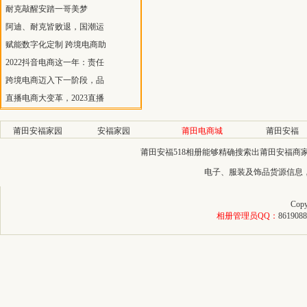
耐克敲醒安踏一哥美梦
阿迪、耐克皆败退，国潮运
赋能数字化定制 跨境电商助
2022抖音电商这一年：责任
跨境电商迈入下一阶段，品
直播电商大变革，2023直播
莆田安福家园
安福家园
莆田电商城
莆田安福
莆田安福518相册能够精确搜索出莆田安福
电子、服装及饰品货源信息
Copy
相册管理员QQ：
8619088