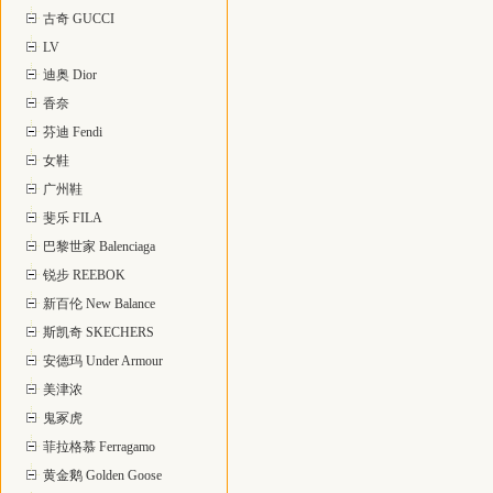
古奇 GUCCI
LV
迪奥 Dior
香奈
芬迪 Fendi
女鞋
广州鞋
斐乐 FILA
巴黎世家 Balenciaga
锐步 REEBOK
新百伦 New Balance
斯凯奇 SKECHERS
安德玛 Under Armour
美津浓
鬼冢虎
菲拉格慕 Ferragamo
黄金鹅 Golden Goose