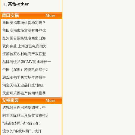
其他-other
莆田安福
More
莆田安福市场供货稳定吗？
莆田安福市场货源有哪些优
红河州首票跨境电商出口海
双向奔赴 上海这些电商助力
江苏首家农村电商产教联盟
品牌与快品牌GMV同比增长一
中国（深圳）跨境电商展于2
2022图书零售市场年度报告
淘宝天猫工业品打造“超级
天府可乐因破产传闻销量暴
安福家园
More
透视阿里巴巴构架调整，中
阿里国际站三月新贸节将推3
“减碳友好行动”在行动：
流水的“条纹纠纷”，铁打