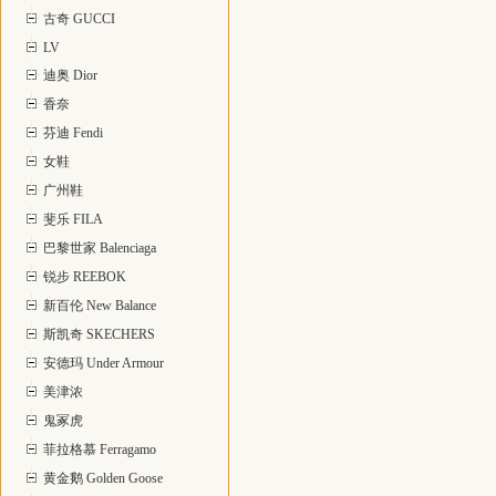
古奇 GUCCI
LV
迪奥 Dior
香奈
芬迪 Fendi
女鞋
广州鞋
斐乐 FILA
巴黎世家 Balenciaga
锐步 REEBOK
新百伦 New Balance
斯凯奇 SKECHERS
安德玛 Under Armour
美津浓
鬼冢虎
菲拉格慕 Ferragamo
黄金鹅 Golden Goose