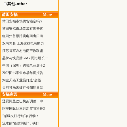
其他-other
莆田安福
More
莆田安福市场供货稳定吗？
莆田安福市场货源有哪些优
红河州首票跨境电商出口海
双向奔赴 上海这些电商助力
江苏首家农村电商产教联盟
品牌与快品牌GMV同比增长一
中国（深圳）跨境电商展于2
2022图书零售市场年度报告
淘宝天猫工业品打造“超级
天府可乐因破产传闻销量暴
安福家园
More
透视阿里巴巴构架调整，中
阿里国际站三月新贸节将推3
“减碳友好行动”在行动：
流水的“条纹纠纷”，铁打