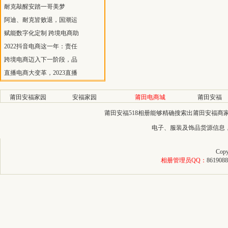
耐克敲醒安踏一哥美梦
阿迪、耐克皆败退，国潮运
赋能数字化定制 跨境电商助
2022抖音电商这一年：责任
跨境电商迈入下一阶段，品
直播电商大变革，2023直播
莆田安福家园
安福家园
莆田电商城
莆田安福
莆田安福518相册能够精确搜索出莆田安福
电子、服装及饰品货源信息
Copy
相册管理员QQ：
8619088