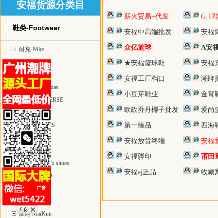
安福货源分类目
薪火贸易+代发
G.T
鞋类-Footwear
安福中高端批发
安福
众亿篮球
A安
耐克-Nike
乔丹-Jordan
★安福篮球鞋
安福
椰子yeezy
安福工厂档口
潮牌
阿迪达斯 adidas
小豆芽鞋业
金宵鞋
匡威 CONVERSE
欧政乔丹椰子批发
爱尚
彪马 PUMA
亚瑟士 ASICS
第一臻品
四海
万斯 Vans
安福放货终端
安福
空军1号鞋
安福脚印
莆田
童鞋-children's shoes
安福aj正品
收藏
爱步—ECCO
足球鞋
UGG雪地靴
麦昆 MaiKun