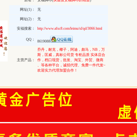
店名：
安福脚印(
快速搜安福脚印的相册
)
网址(1)：
无
网址(2)：
无
安福搜索：
http://www.afxc8.com/leimu/xl/qd/3066.html
QQ：
8619088
乔丹，耐克，椰子，阿迪，彪马，NB，万
斯，匡威，真标公司货 专柜品质 实体店合
主营产品：
作，档口现货，批发、淘宝、外贸、微商
、等各种平台，诚招代理、免费一件代发~
欢迎实力代理加盟合作！