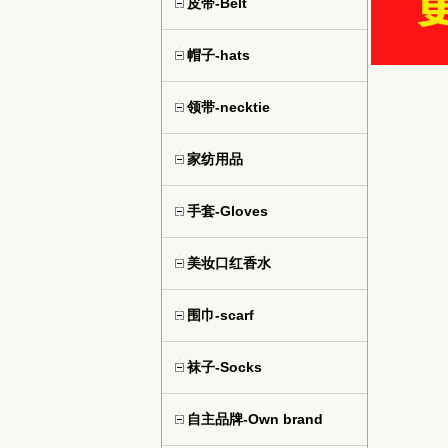
皮带-Belt
帽子-hats
领带-necktie
家纺用品
手套-Gloves
美妆口红香水
围巾-scarf
袜子-Socks
自主品牌-Own brand