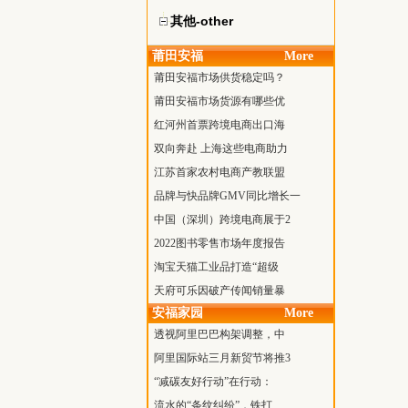
其他-other
莆田安福
More
莆田安福市场供货稳定吗？
莆田安福市场货源有哪些优
红河州首票跨境电商出口海
双向奔赴 上海这些电商助力
江苏首家农村电商产教联盟
品牌与快品牌GMV同比增长一
中国（深圳）跨境电商展于2
2022图书零售市场年度报告
淘宝天猫工业品打造“超级
天府可乐因破产传闻销量暴
安福家园
More
透视阿里巴巴构架调整，中
阿里国际站三月新贸节将推3
“减碳友好行动”在行动：
流水的“条纹纠纷”，铁打