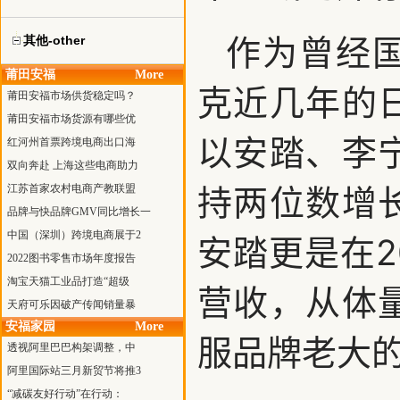
作为曾经
其他-other
莆田安福
More
克近几年的
莆田安福市场供货稳定吗？
莆田安福市场货源有哪些优
以安踏、李
红河州首票跨境电商出口海
双向奔赴 上海这些电商助力
持两位数增
江苏首家农村电商产教联盟
品牌与快品牌GMV同比增长一
中国（深圳）跨境电商展于2
安踏更是在2
2022图书零售市场年度报告
淘宝天猫工业品打造“超级
营收，从体
天府可乐因破产传闻销量暴
安福家园
More
服品牌老大
透视阿里巴巴构架调整，中
阿里国际站三月新贸节将推3
“减碳友好行动”在行动：