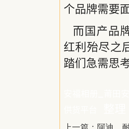
个品牌需要
而国产品
红利殆尽之
踏们急需思
_
安福相册
莆田
整理
供货平台
上一篇：
阿迪、