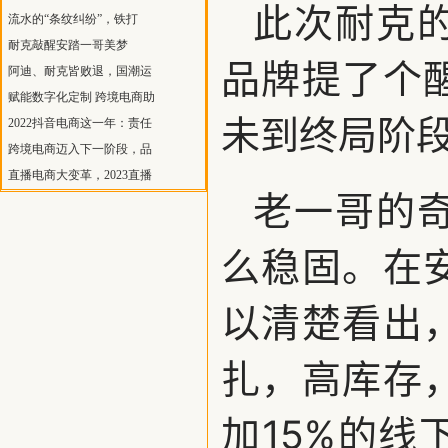
此次耐克
流水的“条纹纠纷”，铁打
耐克敲醒安踏一哥美梦
品牌提了个
阿迪、耐克皆败退，国潮运
赋能数字化定制 跨境电商助
未到终局阶
2022抖音电商这一年：责任
跨境电商迈入下一阶段，品
直播电商大变革，2023直播
老一哥的
么稳固。在
以清楚看出
扎，高库存
加15%的