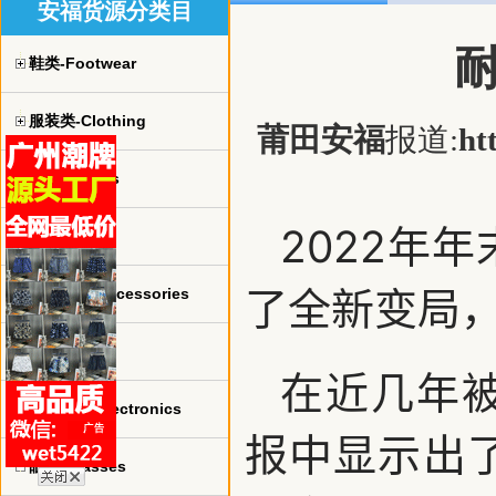
安福货源分类目
鞋类-Footwear
服装类-Clothing
莆田安福
报道:
ht
球衣-jerseys
2022年
手表-watch
了全新变局
珠宝饰品-Accessories
包包-bags
在近几年
电子产品-Electronics
报中显示出了
眼镜-Glasses