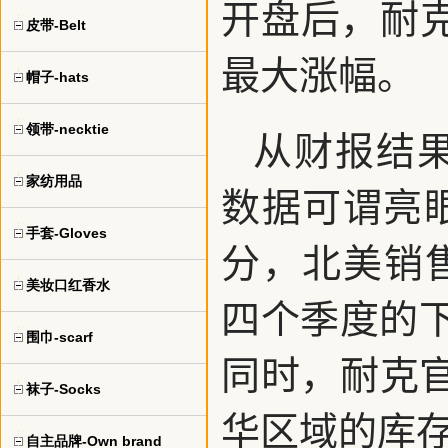
开盘后，耐克
皮带-Belt
最大涨幅。
帽子-hats
领带-necktie
从财报结
家纺用品
数据可谓亮
手套-Gloves
分，北美销
美妆口红香水
四个季度的
围巾-scarf
同时，耐克
袜子-Socks
华区域的库存
自主品牌-Own brand