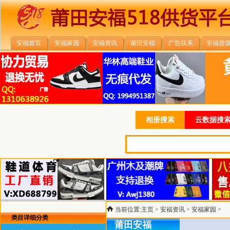
安福首页
安福家园
安福资讯
莆田安福
广告联系
安福货
相册搜索
云数据搜索
当前位置:
主页
>
安福资讯
>
安福家园
>
类目详细分类
莆田安福