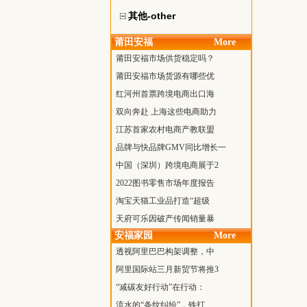
其他-other
莆田安福
More
莆田安福市场供货稳定吗？
莆田安福市场货源有哪些优
红河州首票跨境电商出口海
双向奔赴 上海这些电商助力
江苏首家农村电商产教联盟
品牌与快品牌GMV同比增长一
中国（深圳）跨境电商展于2
2022图书零售市场年度报告
淘宝天猫工业品打造“超级
天府可乐因破产传闻销量暴
安福家园
More
透视阿里巴巴构架调整，中
阿里国际站三月新贸节将推3
“减碳友好行动”在行动：
流水的“条纹纠纷”，铁打