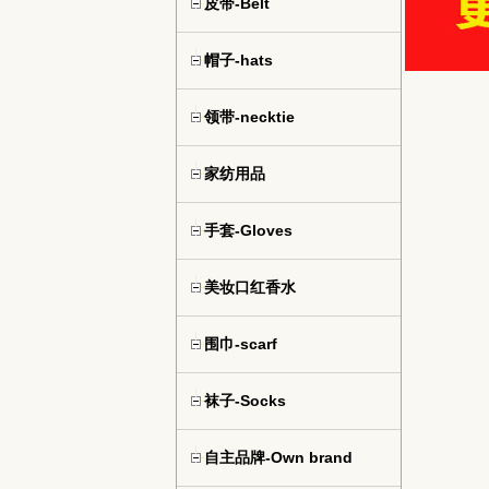
皮带-Belt
帽子-hats
领带-necktie
家纺用品
手套-Gloves
美妆口红香水
围巾-scarf
袜子-Socks
自主品牌-Own brand