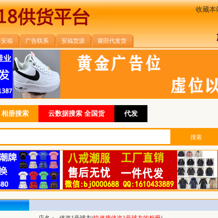
收藏本
田安福
广告联系
安福货源
莆田代发货
相册搜索
云数据搜索 全国货
代发
搜索