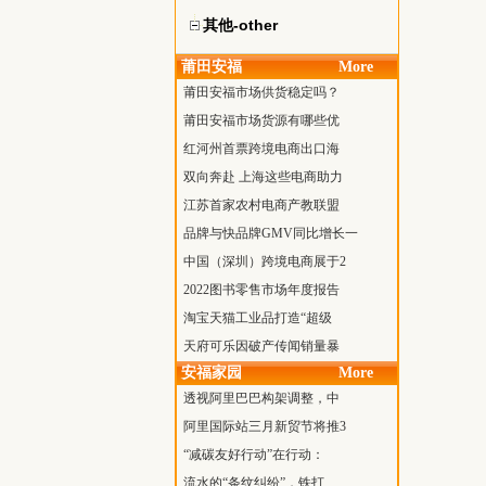
其他-other
莆田安福
More
莆田安福市场供货稳定吗？
莆田安福市场货源有哪些优
红河州首票跨境电商出口海
双向奔赴 上海这些电商助力
江苏首家农村电商产教联盟
品牌与快品牌GMV同比增长一
中国（深圳）跨境电商展于2
2022图书零售市场年度报告
淘宝天猫工业品打造“超级
天府可乐因破产传闻销量暴
安福家园
More
透视阿里巴巴构架调整，中
阿里国际站三月新贸节将推3
“减碳友好行动”在行动：
流水的“条纹纠纷”，铁打