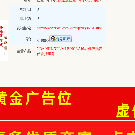
店名：
侠盗1号球衣(
快速搜侠盗1号球衣的相册
)
网址(1)：
无
网址(2)：
无
安福搜索：
http://www.afxc8.com/leimu/jerseys/281.html
QQ：
8619088
NBA NHL NFL MLB NCAA球衣供应批发
主营产品：
代发货服务