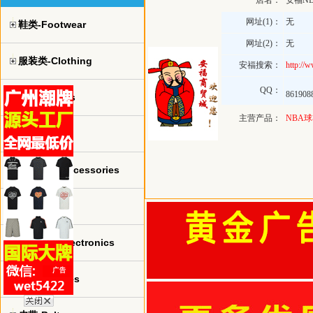
店名：
安福NB
网址(1)：
无
鞋类-Footwear
网址(2)：
无
服装类-Clothing
安福搜索：
http://
QQ：
861908
球衣-jerseys
主营产品：
NBA
手表-watch
珠宝饰品-Accessories
包包-bags
电子产品-Electronics
眼镜-Glasses