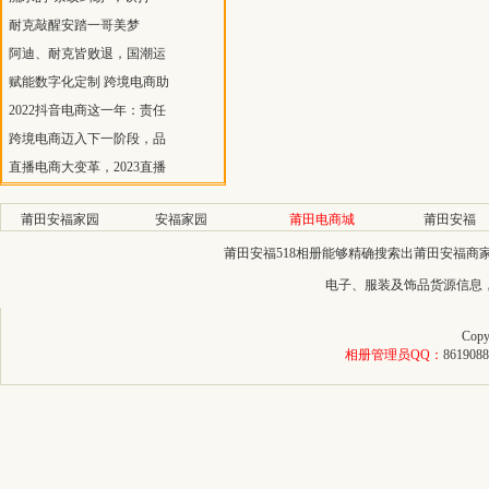
耐克敲醒安踏一哥美梦
阿迪、耐克皆败退，国潮运
赋能数字化定制 跨境电商助
2022抖音电商这一年：责任
跨境电商迈入下一阶段，品
直播电商大变革，2023直播
莆田安福家园
安福家园
莆田电商城
莆田安福
莆田安福518相册能够精确搜索出莆田安福
电子、服装及饰品货源信息
Copy
相册管理员QQ：
8619088