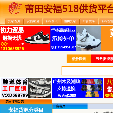
安福首页
安福家园
安福资讯
莆田安福
广告联系
安福货
相册搜索
云数据搜索
类目详细分类
店名片
安福货源分类目