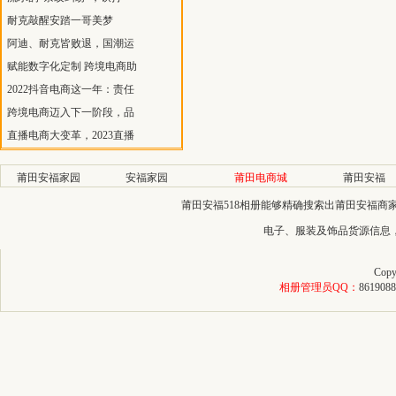
耐克敲醒安踏一哥美梦
阿迪、耐克皆败退，国潮运
赋能数字化定制 跨境电商助
2022抖音电商这一年：责任
跨境电商迈入下一阶段，品
直播电商大变革，2023直播
莆田安福家园
安福家园
莆田电商城
莆田安福
莆田安福518相册能够精确搜索出莆田安福
电子、服装及饰品货源信息
Copy
相册管理员QQ：
8619088