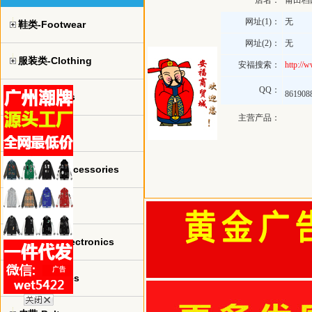
店名：
莆田档
网址(1)：
无
鞋类-Footwear
网址(2)：
无
服装类-Clothing
安福搜索：
http://
QQ：
861908
球衣-jerseys
主营产品：
手表-watch
珠宝饰品-Accessories
包包-bags
电子产品-Electronics
眼镜-Glasses