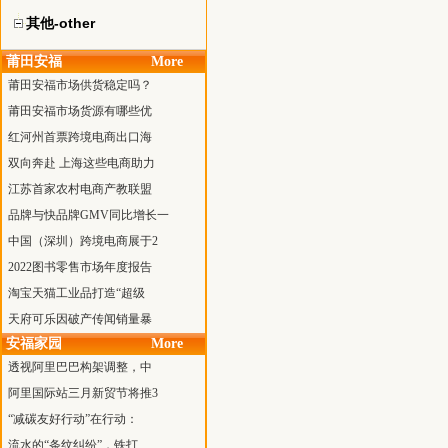
其他-other
莆田安福
More
莆田安福市场供货稳定吗？
莆田安福市场货源有哪些优
红河州首票跨境电商出口海
双向奔赴 上海这些电商助力
江苏首家农村电商产教联盟
品牌与快品牌GMV同比增长一
中国（深圳）跨境电商展于2
2022图书零售市场年度报告
淘宝天猫工业品打造“超级
天府可乐因破产传闻销量暴
安福家园
More
透视阿里巴巴构架调整，中
阿里国际站三月新贸节将推3
“减碳友好行动”在行动：
流水的“条纹纠纷”，铁打