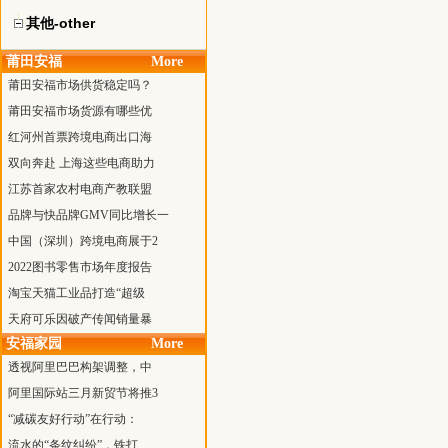
其他-other
莆田安福
More
莆田安福市场供货稳定吗？
莆田安福市场货源有哪些优
红河州首票跨境电商出口海
双向奔赴 上海这些电商助力
江苏首家农村电商产教联盟
品牌与快品牌GMV同比增长一
中国（深圳）跨境电商展于2
2022图书零售市场年度报告
淘宝天猫工业品打造“超级
天府可乐因破产传闻销量暴
安福家园
More
透视阿里巴巴构架调整，中
阿里国际站三月新贸节将推3
“减碳友好行动”在行动：
流水的“条纹纠纷”，铁打