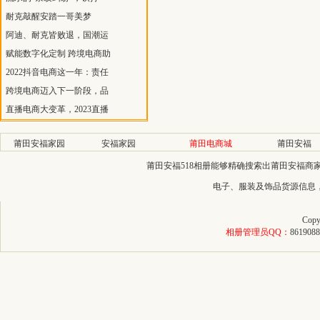
耐克敲醒安踏一哥美梦
阿迪、耐克皆败退，国潮运
赋能数字化定制 跨境电商助
2022抖音电商这一年：责任
跨境电商迈入下一阶段，品
直播电商大变革，2023直播
莆田安福家园
安福家园
莆田电商城
莆田安福
莆田安福518相册能够精确搜索出莆田安福
电子、服装及饰品货源信息
Copy
相册管理员QQ：
8619088