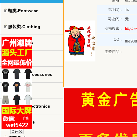
店名：
巨人魔
网址(1)：
无
鞋类-Footwear
网址(2)：
无
服装类-Clothing
安福搜索：
http://
QQ：
861908
球衣-jerseys
主营产品：
手表-watch
珠宝饰品-Accessories
包包-bags
电子产品-Electronics
眼镜-Glasses