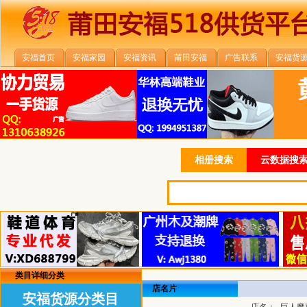
安福首页
安福家园
安福资讯
莆田安福
广告联系
安福货
相册搜索
云数据搜索
类目详细分类
店名片
安福货源分类目