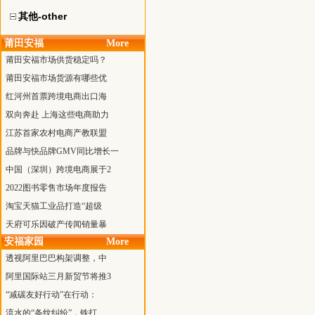
其他-other
莆田安福
More
莆田安福市场供货稳定吗？
莆田安福市场货源有哪些优
红河州首票跨境电商出口海
双向奔赴 上海这些电商助力
江苏首家农村电商产教联盟
品牌与快品牌GMV同比增长一
中国（深圳）跨境电商展于2
2022图书零售市场年度报告
淘宝天猫工业品打造“超级
天府可乐因破产传闻销量暴
安福家园
More
透视阿里巴巴构架调整，中
阿里国际站三月新贸节将推3
“减碳友好行动”在行动：
流水的“条纹纠纷”，铁打