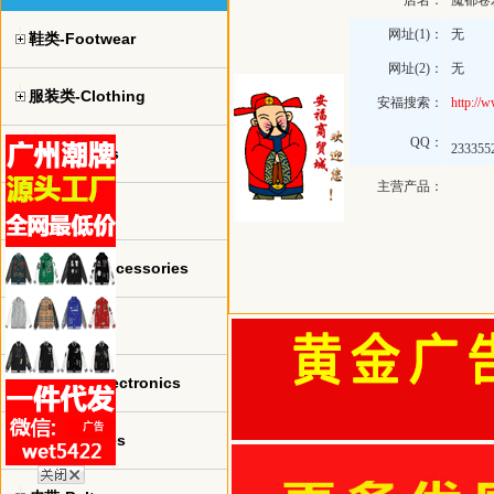
店名：
魔都卷
网址(1)：
无
鞋类-Footwear
网址(2)：
无
服装类-Clothing
安福搜索：
http://
QQ：
233355
球衣-jerseys
主营产品：
手表-watch
珠宝饰品-Accessories
包包-bags
电子产品-Electronics
眼镜-Glasses