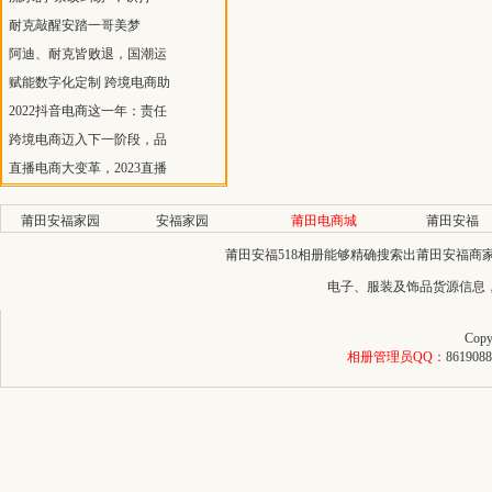
耐克敲醒安踏一哥美梦
阿迪、耐克皆败退，国潮运
赋能数字化定制 跨境电商助
2022抖音电商这一年：责任
跨境电商迈入下一阶段，品
直播电商大变革，2023直播
莆田安福家园
安福家园
莆田电商城
莆田安福
莆田安福518相册能够精确搜索出莆田安福
电子、服装及饰品货源信息
Copy
相册管理员QQ：
8619088