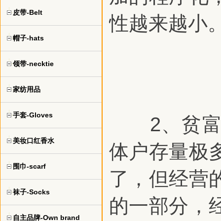
皮带-Belt
性越来越小
帽子-hats
领带-necktie
家纺用品
手套-Gloves
2、贫富差
美妆口红香水
体户存量极
围巾-scarf
了，但经营
袜子-Socks
的一部分，
自主品牌-Own brand