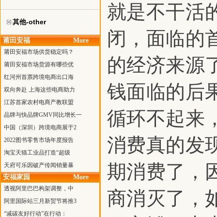
就是不干活
其他-other
闭，面临的
莆田安福
More
莆田安福市场供货稳定吗？
的经济来源
莆田安福市场货源有哪些优
红河州首票跨境电商出口海
钱面临的后
双向奔赴 上海这些电商助力
江苏首家农村电商产教联盟
循环不起来
品牌与快品牌GMV同比增长一
中国（深圳）跨境电商展于2
消费真的发
2022图书零售市场年度报告
淘宝天猫工业品打造“超级
期消费了，
天府可乐因破产传闻销量暴
安福家园
More
透视阿里巴巴构架调整，中
商消灭了，
阿里国际站三月新贸节将推3
“减碳友好行动”在行动：