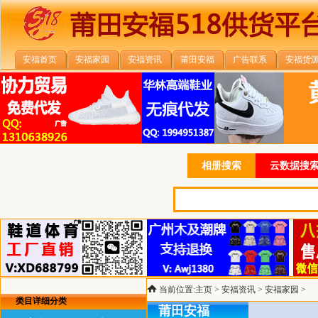
安福首页
安福家园
安福资讯
莆田安福
广告联系
安福货
相册搜索
云数据搜索
当前位置:
主页
>
安福资讯
>
安福家园
>
类目详细分类
莆田安福