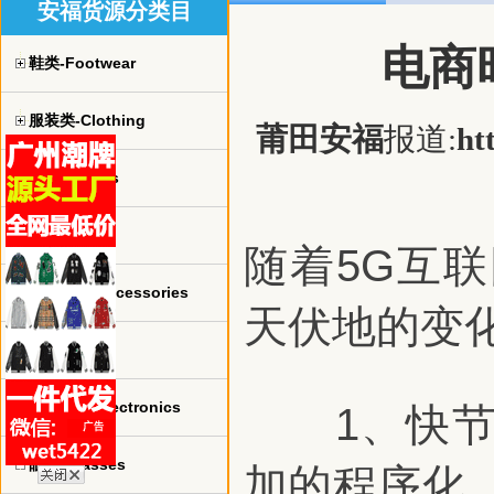
安福货源分类目
电商
鞋类-Footwear
服装类-Clothing
莆田安福
报道:
ht
球衣-jerseys
手表-watch
随着5G互
珠宝饰品-Accessories
天伏地的变
包包-bags
电子产品-Electronics
1、快节奏
眼镜-Glasses
加的程序化