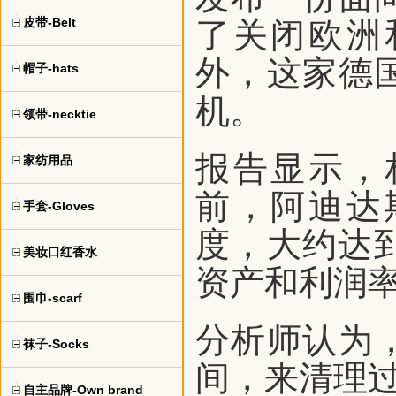
皮带-Belt
了关闭欧洲
外，这家德
帽子-hats
机。
领带-necktie
报告显示，
家纺用品
前，阿迪达
手套-Gloves
度，大约达到
美妆口红香水
资产和利润
围巾-scarf
分析师认为
袜子-Socks
间，来清理
自主品牌-Own brand