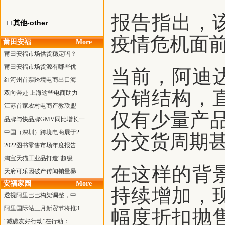
报告指出，
其他-other
疫情危机面
莆田安福
More
莆田安福市场供货稳定吗？
莆田安福市场货源有哪些优
当前，阿迪
红河州首票跨境电商出口海
分销结构，
双向奔赴 上海这些电商助力
江苏首家农村电商产教联盟
仅有少量产
品牌与快品牌GMV同比增长一
中国（深圳）跨境电商展于2
分交货周期
2022图书零售市场年度报告
淘宝天猫工业品打造“超级
在这样的背
天府可乐因破产传闻销量暴
安福家园
More
持续增加，
透视阿里巴巴构架调整，中
阿里国际站三月新贸节将推3
幅度折扣抛
“减碳友好行动”在行动：