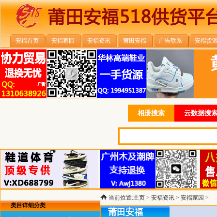
安福首页
安福家园
安福资讯
莆田安福
广告联系
安福货
相册搜索
云数据搜索
当前位置:
主页
>
安福资讯
>
安福家园
>
类目详细分类
莆田安福