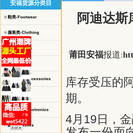
安福货源分类目
阿迪达斯
鞋类-Footwear
服装类-Clothing
球衣-jerseys
莆田安福
报道:
ht
手表-watch
库存受压的
珠宝饰品-Accessories
包包-bags
期。
电子产品-Electronics
4月19日，金融
眼镜-Glasses
发布一份面