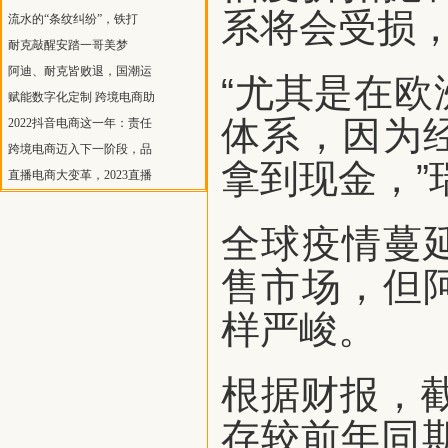
系将会受损
流水的“条纹纠纷”，铁打
耐克敲醒安踏一哥美梦
阿迪、耐克皆败退，国潮运
“尤其是在
赋能数字化定制 跨境电商助
体系，因为
2022抖音电商这一年：责任
跨境电商迈入下一阶段，品
拿到现金，”
直播电商大变革，2023直播
全球疫情蔓
售市场，但
样严峻。
根据财报，截
存较前年同期