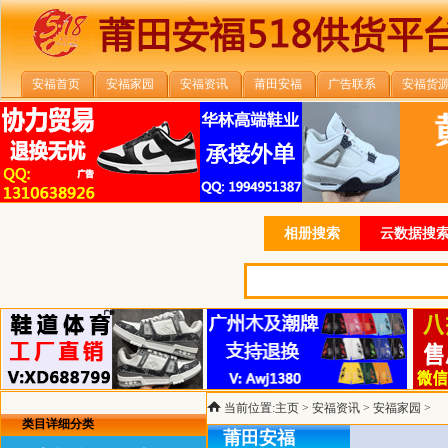
安福首页
安福家园
安福资讯
莆田安福
广告联系
安福货
相册搜索
云数据搜索
当前位置:
主页
>
安福资讯
>
安福家园
>
类目详细分类
莆田安福