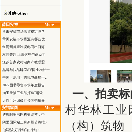
其他-other
莆田安福
More
莆田安福市场供货稳定吗？
莆田安福市场货源有哪些优
红河州首票跨境电商出口海
双向奔赴 上海这些电商助力
江苏首家农村电商产教联盟
品牌与快品牌GMV同比增长一
中国（深圳）跨境电商展于2
2022图书零售市场年度报告
一、拍卖标
淘宝天猫工业品打造“超级
天府可乐因破产传闻销量暴
村华林工业
安福家园
More
透视阿里巴巴构架调整，中
（构）筑物
阿里国际站三月新贸节将推3
“减碳友好行动”在行动：