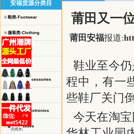
安福货源分类目
莆田又一
鞋类-Footwear
服装类-Clothing
莆田安福
报道:
ht
球衣-jerseys
鞋业至今仍
手表-watch
程中，有一
珠宝饰品-Accessories
些鞋厂关门
包包-bags
电子产品-Electronics
今天在淘宝
眼镜-Glasses
华林工业园