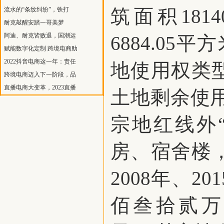
筑面积181
流水的“条纹纠纷”，铁打
耐克敲醒安踏一哥美梦
阿迪、耐克皆败退，国潮运
6884.05
赋能数字化定制 跨境电商助
2022抖音电商这一年：责任
地使用权类
跨境电商迈入下一阶段，品
直播电商大变革，2023直播
土地剩余使用
宗地红线外
房、宿舍楼，
2008年、
佰叁拾贰万捌