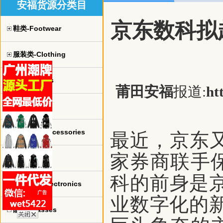
安福货源分类目
京东数科拟
鞋类-Footwear
服装类-Clothing
球衣-jerseys
莆田安福
报道:
ht
手表-watch
珠宝饰品-Accessories
最近，京东又
家券商联手
包包-bags
科的前身是京
电子产品-Electronics
业数字化的
眼镜-Glasses