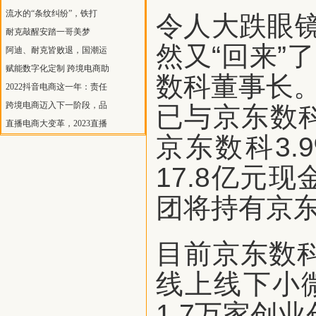
流水的“条纹纠纷”，铁打
令人大跌眼
耐克敲醒安踏一哥美梦
然又“回来”
阿迪、耐克皆败退，国潮运
赋能数字化定制 跨境电商助
数科董事长。
2022抖音电商这一年：责任
跨境电商迈入下一阶段，品
已与京东数
直播电商大变革，2023直播
京东数科3
17.8亿元
团将持有京东
目前京东数科
线上线下小
1.7万家创