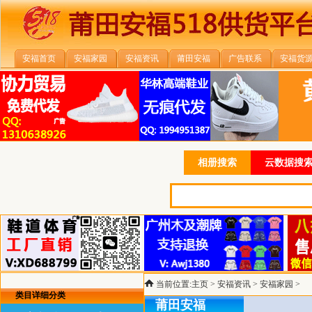
安福首页
安福家园
安福资讯
莆田安福
广告联系
安福货
相册搜索
云数据搜索
当前位置:
主页
>
安福资讯
>
安福家园
>
类目详细分类
莆田安福