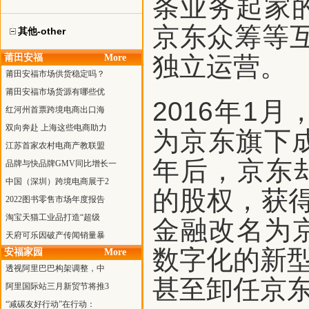
条业务起家
京东众筹等互
其他-other
独立运营。
莆田安福
More
莆田安福市场供货稳定吗？
莆田安福市场货源有哪些优
2016年1
红河州首票跨境电商出口海
双向奔赴 上海这些电商助力
为京东旗下
江苏首家农村电商产教联盟
年后，京东却
品牌与快品牌GMV同比增长一
中国（深圳）跨境电商展于2
的股权，获得
2022图书零售市场年度报告
淘宝天猫工业品打造“超级
金融改名为
天府可乐因破产传闻销量暴
数字化的新型
安福家园
More
透视阿里巴巴构架调整，中
甚至卸任京
阿里国际站三月新贸节将推3
“减碳友好行动”在行动：