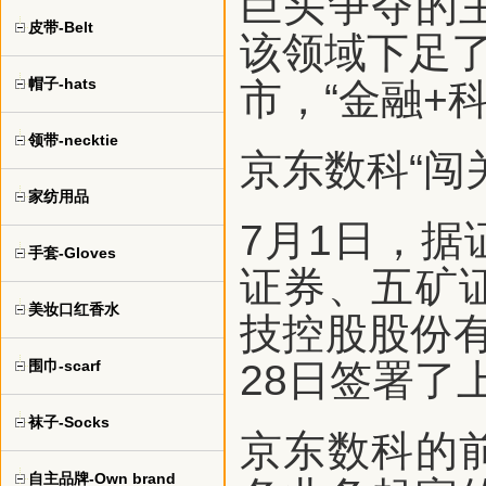
巨头争夺的
皮带-Belt
该领域下足了
帽子-hats
市，“金融+
领带-necktie
京东数科“闯
家纺用品
7月1日，
手套-Gloves
证券、五矿
美妆口红香水
技控股股份
围巾-scarf
28日签署了
袜子-Socks
京东数科的
自主品牌-Own brand