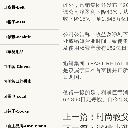
此外，迅销集团还发布了2
皮带-Belt
该公司净盈利下降43%，从上
收下降15%，至1.545万
帽子-hats
公司公告称，收益及净利
领带-necktie
业或缩短营业时间，致使
及使用权资产录得152亿
家纺用品
迅销集团（FAST RETA
手套-Gloves
是隶属于日本首富柳井正所
日两国。
美妆口红香水
值得一提的是，利润巨亏消息
围巾-scarf
62,360日元每股。自今
袜子-Socks
上一篇：
时尚教父
自主品牌-Own brand