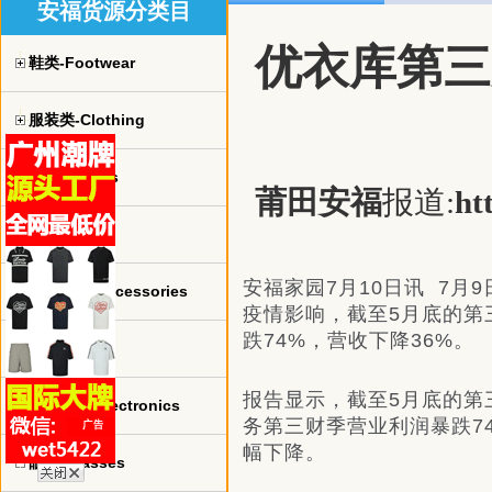
安福货源分类目
优衣库第三
鞋类-Footwear
服装类-Clothing
球衣-jerseys
莆田安福
报道:
ht
手表-watch
安福家园7月10日讯 7
珠宝饰品-Accessories
疫情影响，截至5月底的第
跌74%，营收下降36%。
包包-bags
报告显示，截至5月底的第三
电子产品-Electronics
务第三财季营业利润暴跌7
幅下降。
眼镜-Glasses