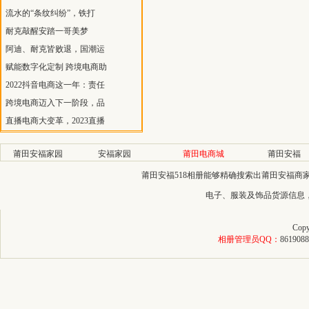
流水的“条纹纠纷”，铁打
耐克敲醒安踏一哥美梦
阿迪、耐克皆败退，国潮运
赋能数字化定制 跨境电商助
2022抖音电商这一年：责任
跨境电商迈入下一阶段，品
直播电商大变革，2023直播
莆田安福家园
安福家园
莆田电商城
莆田安福
莆田安福518相册能够精确搜索出莆田安福
电子、服装及饰品货源信息
Copy
相册管理员QQ：
8619088