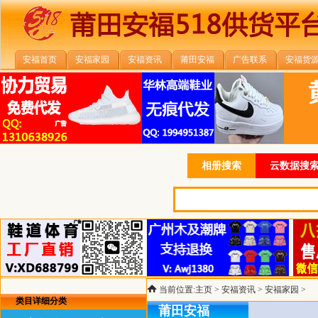
安福首页
安福家园
安福资讯
莆田安福
广告联系
安福货
相册搜索
云数据搜索
当前位置:
主页
>
安福资讯
>
安福家园
>
类目详细分类
莆田安福