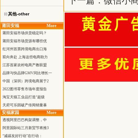
下一篇：
微信小
其他-other
莆田安福
More
莆田安福市场供货稳定吗？
莆田安福市场货源有哪些优
红河州首票跨境电商出口海
双向奔赴 上海这些电商助力
江苏首家农村电商产教联盟
品牌与快品牌GMV同比增长一
中国（深圳）跨境电商展于2
2022图书零售市场年度报告
淘宝天猫工业品打造“超级
天府可乐因破产传闻销量暴
安福家园
More
透视阿里巴巴构架调整，中
阿里国际站三月新贸节将推3
“减碳友好行动”在行动：