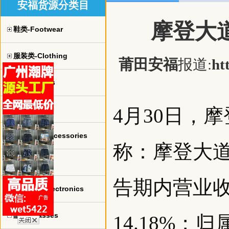
安福货源分类目
摩登大道
鞋类-Footwear
服装类-Clothing
莆田安福
报道:
ht
球衣-jerseys
手表-watch
4月30日，
珠宝饰品-Accessories
称：摩登大道
包包-bags
告期内营业收
电子产品-Electronics
眼镜-Glasses
14.18%