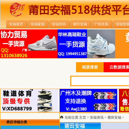
安福首页
安福家园
安福资讯
莆田安福
广告联系
安福货
相册搜索
云数据搜索
当前位置:
主页
>
安福资讯
>
莆田安福
>
类目详细分类
莆田安福