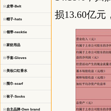
皮带-Belt
损13.60亿
帽子-hats
领带-necktie
家纺用品
手套-Gloves
美妆口红香水
围巾-scarf
袜子-Socks
自主品牌-Own brand