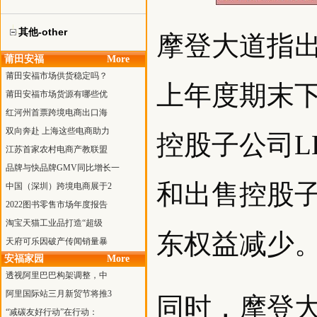
其他-other
摩登大道指
莆田安福
More
莆田安福市场供货稳定吗？
上年度期末下
莆田安福市场货源有哪些优
红河州首票跨境电商出口海
双向奔赴 上海这些电商助力
控股子公司LE
江苏首家农村电商产教联盟
品牌与快品牌GMV同比增长一
和出售控股
中国（深圳）跨境电商展于2
2022图书零售市场年度报告
淘宝天猫工业品打造“超级
东权益减少
天府可乐因破产传闻销量暴
安福家园
More
透视阿里巴巴构架调整，中
阿里国际站三月新贸节将推3
同时，摩登大
“减碳友好行动”在行动：