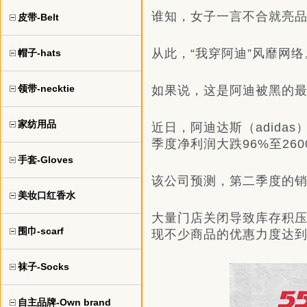
谁知，女子一言不合就亮品
皮带-Belt
从此，“我穿阿迪”风靡网络
帽子-hats
领带-necktie
如果说，这是阿迪被黑的
家纺用品
近日，阿迪达斯（adida
季度净利润大跌96%至26
手套-Gloves
该公司预测，第二季度的
美妆口红香水
大量门店关闭导致库存积压
围巾-scarf
现不少商品的优惠力度达到
袜子-Socks
自主品牌-Own brand