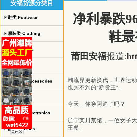
安福货源分类目
净利暴跌9
鞋类-Footwear
鞋最
服装类-Clothing
球衣-jerseys
莆田安福
报道:
ht
手表-watch
潮流界更新换代，世界运动
珠宝饰品-Accessories
也买不到的“断货王”。
包包-bags
今天，你穿阿迪了吗？
电子产品-Electronics
辽宁某川菜馆，一位女子
王餐。
眼镜-Glasses