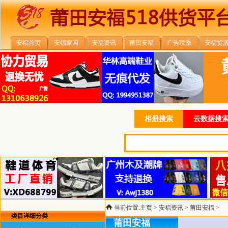
安福首页
安福家园
安福资讯
莆田安福
广告联系
安福货
相册搜索
云数据搜索
当前位置:
主页
>
安福资讯
>
莆田安福
>
类目详细分类
莆田安福