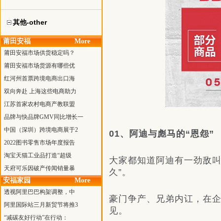
其他-other
莆田安福
More
莆田安福市场供货稳定吗？
莆田安福市场货源有哪些优
红河州首票跨境电商出口海
双向奔赴 上海这些电商助力
江苏首家农村电商产教联盟
品牌与快品牌GMV同比增长一
中国（深圳）跨境电商展于2
01、阿迪与彪马的“恩怨”
2022图书零售市场年度报告
淘宝天猫工业品打造“超级
大家都知道阿迪有一劲敌叫“
天府可乐因破产传闻销量暴
久”。
安福家园
More
透视阿里巴巴构架调整，中
豪门争产、兄弟内讧，在
阿里国际站三月新贸节将推3
见。
“减碳友好行动”在行动：