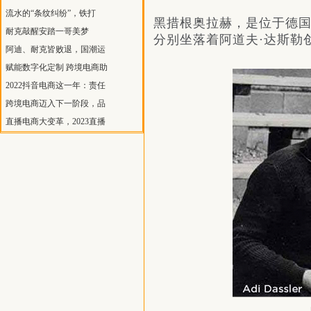
流水的“条纹纠纷”，铁打
黑措根奥拉赫，是位于德
耐克敲醒安踏一哥美梦
分别坐落着阿道夫·达斯勒
阿迪、耐克皆败退，国潮运
赋能数字化定制 跨境电商助
2022抖音电商这一年：责任
跨境电商迈入下一阶段，品
直播电商大变革，2023直播