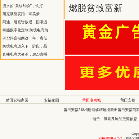
燃脱贫致富新
流水的“条纹纠纷”，铁打
耐克敲醒安踏一哥美梦
阿迪、耐克皆败退，国潮运
赋能数字化定制 跨境电商助
2022抖音电商这一年：责任
跨境电商迈入下一阶段，品
直播电商大变革，2023直播
莆田安福家园
安福家园
莆田电商城
莆田安福
莆田安福518相册能够精确搜索出莆田安福
电子、服装及饰品货源信息
Copy
相册管理员QQ：
8619088