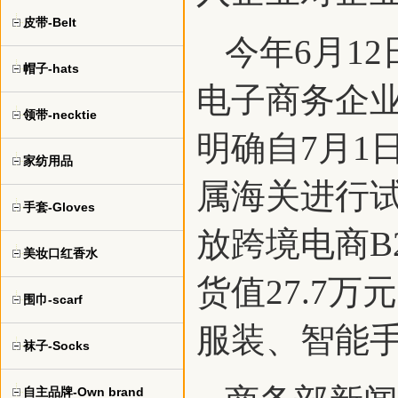
皮带-Belt
今年6月1
帽子-hats
电子商务企
领带-necktie
明确自7月1
家纺用品
属海关进行试
手套-Gloves
放跨境电商B
美妆口红香水
货值27.7
围巾-scarf
服装、智能
袜子-Socks
自主品牌-Own brand