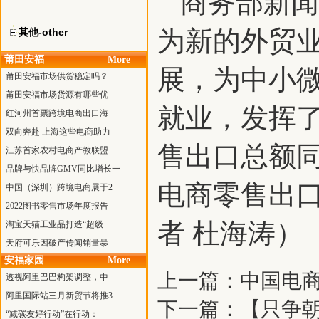
商务部新闻
为新的外贸
其他-other
莆田安福
More
展，为中小
莆田安福市场供货稳定吗？
莆田安福市场货源有哪些优
就业，发挥了
红河州首票跨境电商出口海
双向奔赴 上海这些电商助力
售出口总额同
江苏首家农村电商产教联盟
品牌与快品牌GMV同比增长一
电商零售出口
中国（深圳）跨境电商展于2
2022图书零售市场年度报告
者 杜海涛）
淘宝天猫工业品打造“超级
天府可乐因破产传闻销量暴
安福家园
More
上一篇：
中国电商
透视阿里巴巴构架调整，中
阿里国际站三月新贸节将推3
下一篇：
【只争朝
“减碳友好行动”在行动：