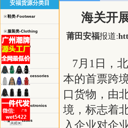
安福货源分类目
海关开展
鞋类-Footwear
服装类-Clothing
莆田安福
报道:
ht
球衣-jerseys
7月1日，
手表-watch
本的首票跨境
珠宝饰品-Accessories
口货物，由
包包-bags
电子产品-Electronics
境，标志着
眼镜-Glasses
入企业对企业