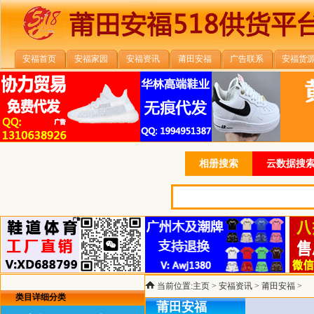
安福首页
安福家园
安福资讯
莆田安福
广告联系
安福货
相册搜索
云数据搜索
当前位置:
主页
>
安福资讯
>
莆田安福
>
类目详细分类
莆田安福