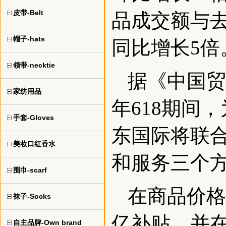
皮带-Belt
品成交额与
帽子-hats
同比增长5倍
领带-necktie
据《中国贸
家纺用品
年618期间
手套-Gloves
东国际将联
美妆口红香水
和服务三个
围巾-scarf
在商品价格
袜子-Socks
亿补贴，并在
自主品牌-Own brand