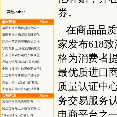
券。
其他-other
莆田安福
More
在商品品质
莆田安福市场供货稳定吗？
莆田安福市场货源有哪些优
家发布618
红河州首票跨境电商出口海
双向奔赴 上海这些电商助力
格为消费者提
江苏首家农村电商产教联盟
品牌与快品牌GMV同比增长一
最优质进口
中国（深圳）跨境电商展于2
2022图书零售市场年度报告
淘宝天猫工业品打造“超级
质量认证中心
天府可乐因破产传闻销量暴
安福家园
More
务交易服务
透视阿里巴巴构架调整，中
阿里国际站三月新贸节将推3
电商平台之一
“减碳友好行动”在行动：