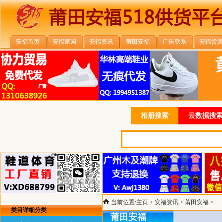
安福首页
安福家园
安福资讯
莆田安福
广告联系
安福货
相册搜索
云数据搜索
当前位置:
主页
>
安福资讯
>
莆田安福
>
类目详细分类
莆田安福