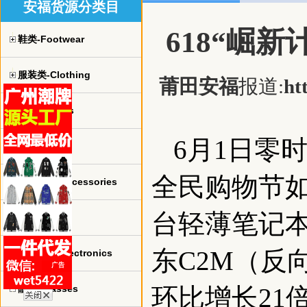
安福货源分类目
618“崛
鞋类-Footwear
服装类-Clothing
莆田安福
报道:
ht
球衣-jerseys
6月1日零
手表-watch
全民购物节如
珠宝饰品-Accessories
台轻薄笔记本
包包-bags
东C2M（反
电子产品-Electronics
眼镜-Glasses
环比增长21