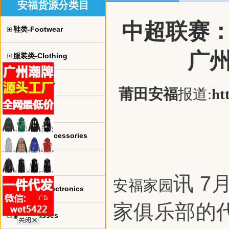
安福货源分类目
中超联赛
鞋类-Footwear
广
服装类-Clothing
球衣-jerseys
莆田安福
报道:
ht
手表-watch
珠宝饰品-Accessories
包包-bags
讯 7
安福家园
电子产品-Electronics
家俱乐部的
眼镜-Glasses