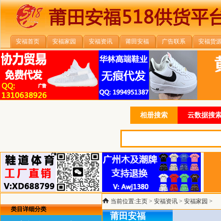
安福首页
安福家园
安福资讯
莆田安福
广告联系
安福货
相册搜索
云数据搜索
当前位置:
主页
>
安福资讯
>
安福家园
>
类目详细分类
莆田安福