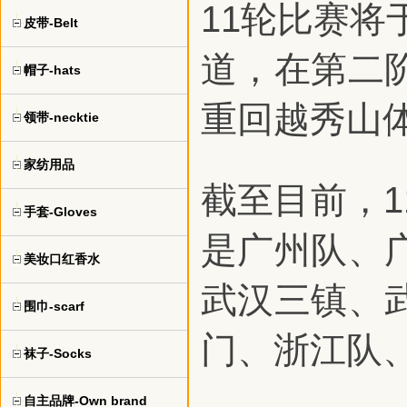
11轮比赛将
皮带-Belt
道，在第二
帽子-hats
重回越秀山
领带-necktie
家纺用品
截至目前，
手套-Gloves
是广州队、
美妆口红香水
武汉三镇、
围巾-scarf
门、浙江队
袜子-Socks
自主品牌-Own brand