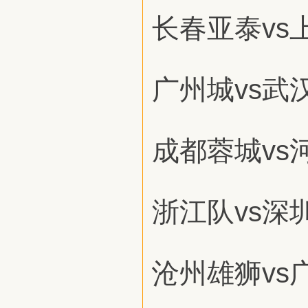
长春亚泰vs
广州城vs武
成都蓉城vs
浙江队vs深
沧州雄狮vs