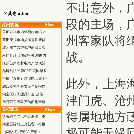
不出意外，
其他-other
段的主场，
莆田安福
More
莆田安福市场供货稳定吗？
州客家队将
莆田安福市场货源有哪些优
红河州首票跨境电商出口海
战。
双向奔赴 上海这些电商助力
江苏首家农村电商产教联盟
品牌与快品牌GMV同比增长一
中国（深圳）跨境电商展于2
此外，上海
2022图书零售市场年度报告
淘宝天猫工业品打造“超级
津门虎、沧
天府可乐因破产传闻销量暴
安福家园
More
得属地地方
透视阿里巴巴构架调整，中
阿里国际站三月新贸节将推3
极可能无缘
“减碳友好行动”在行动：