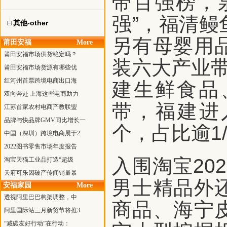
带百强榜，
强”，福清鳗
其他-other
另有母婴用
莆田安福
More
莆田安福市场供货稳定吗？
装六大产业带
莆田安福市场货源有哪些优
红河州首票跨境电商出口海
建生鲜食品
双向奔赴 上海这些电商助力
带，福建进
江苏首家农村电商产教联盟
品牌与快品牌GMV同比增长一
个，占比逾1/
中国（深圳）跨境电商展于2
2022图书零售市场年度报告
入围淘宝20
淘宝天猫工业品打造“超级
天府可乐因破产传闻销量暴
男士精品外
安福家园
More
透视阿里巴巴构架调整，中
商品、海宁
阿里国际站三月新贸节将推3
“减碳友好行动”在行动：