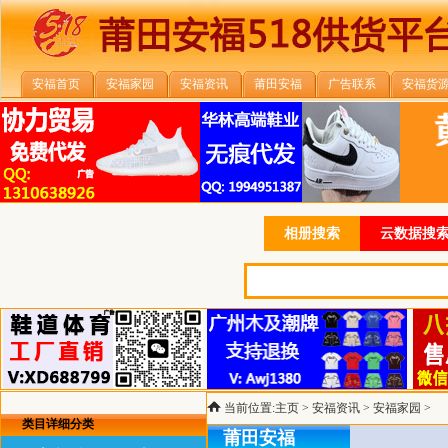
安福首页
安福家园
安福资讯
莆田安福
广告联系
安福货
相册搜索
云数据搜索
当前位置:
主页
>
安福资讯
>
安福家园
>
类目详细分类
莆田安福