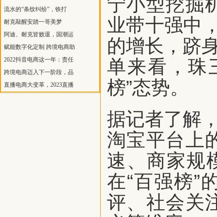
宁小型挖掘
流水的“条纹纠纷”，铁打
业带十强中
耐克敲醒安踏一哥美梦
阿迪、耐克皆败退，国潮运
的增长，跻身
赋能数字化定制 跨境电商助
2022抖音电商这一年：责任
单来看，珠
跨境电商迈入下一阶段，品
榜”态势。
直播电商大变革，2023直播
据记者了解，
淘宝平台上
速、商家规
在“百强榜
评、社会关