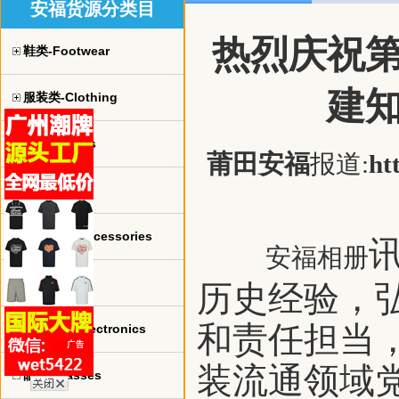
安福货源分类目
热烈庆祝
鞋类-Footwear
建
服装类-Clothing
球衣-jerseys
莆田安福
报道:
ht
手表-watch
珠宝饰品-Accessories
安福相册
包包-bags
历史经验，
和责任担当，
电子产品-Electronics
装流通领域
眼镜-Glasses