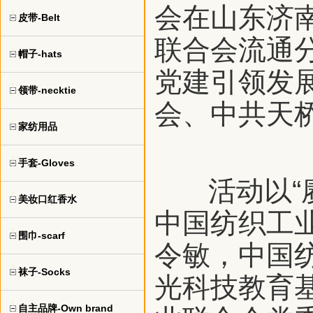
会在山东济
皮带-Belt
联合会流通
帽子-hats
党建引领发
领带-necktie
会、中共天
家纺用品
手套-Gloves
活动以“赓
美妆口红香水
中国纺织工
围巾-scarf
令敏，中国
袜子-Socks
光科技教育
自主品牌-Own brand