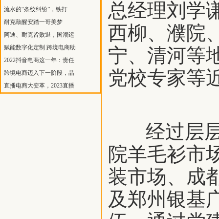
总经理刘学
流水的“条纹纠纷”，铁打
耐克敲醒安踏一哥美梦
西柳、濮院
阿迪、耐克皆败退，国潮运
赋能数字化定制 跨境电商助
宁、清河等
2022抖音电商这一年：责任
党校专家等
跨境电商迈入下一阶段，品
直播电商大变革，2023直播
经过层层选
院羊毛衫市
装市场、成
及郑州银基