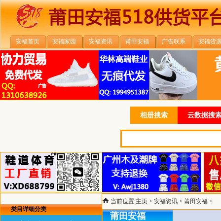
安福首页
安福家园
安福资讯
莆田安福
广告联系
安福货
相册搜索
云数据搜索
当前位置:
主页
>
安福资讯
>
莆田安福
>
类目详细分类
莆田安福