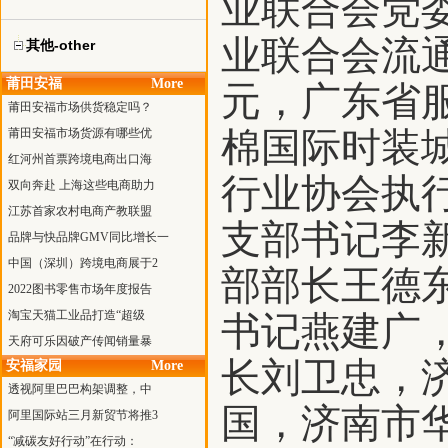
业联合会党
业联合会流
其他-other
莆田安福
More
元，广东省
莆田安福市场供货稳定吗？
棉国际时装
莆田安福市场货源有哪些优
红河州首票跨境电商出口海
行业协会执
双向奔赴 上海这些电商助力
江苏首家农村电商产教联盟
支部书记李
品牌与快品牌GMV同比增长一
中国（深圳）跨境电商展于2
部部长王德
2022图书零售市场年度报告
淘宝天猫工业品打造“超级
书记燕建广
天府可乐因破产传闻销量暴
长刘卫忠，
安福家园
More
透视阿里巴巴构架调整，中
国，济南市
阿里国际站三月新贸节将推3
“减碳友好行动”在行动：